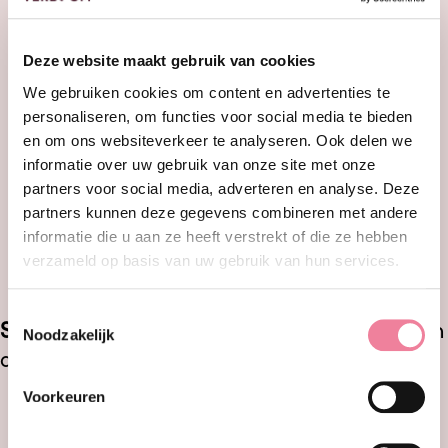
Als ik ’s morgens opsta heb ik zin om aan
het werk te gaan.
(vitaliteit)
Deze website maakt gebruik van cookies
Wanneer ik heel intensief aan het werk
We gebruiken cookies om content en advertenties te
ben, voel ik mij gelukkig.
(absorptie)
personaliseren, om functies voor social media te bieden
en om ons websiteverkeer te analyseren. Ook delen we
Ik ben trots op het werk dat ik doe.
informatie over uw gebruik van onze site met onze
(toewijding)
partners voor social media, adverteren en analyse. Deze
Ik ga helemaal op in mijn werk.
(absorptie)
partners kunnen deze gegevens combineren met andere
Mijn werk brengt mij in vervoering.
informatie die u aan ze heeft verstrekt of die ze hebben
(absorptie)
verzameld op basis van uw gebruik van hun services.
Toestemmingsselectie
Scores:
tel de antwoorden per subschaal op en
Noodzakelijk
deel door het aantal vragen in die schaal:
Voorkeuren
Vitaliteit
: vragen 1, 2, 5