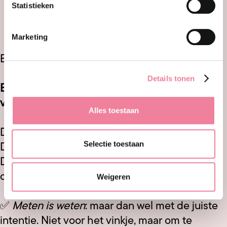
Statistieken
Toewijding
: vragen 3, 4, 7
Absorptie
: vragen 6, 8, 9
Marketing
Een uitgebreide score-uitleg vind je
hier
.
Details tonen
Bevlogenheid is te meten. Maar vooral te
voeden.
Alles toestaan
Door ruimte te geven voor groei.
Selectie toestaan
Door werk betekenisvol te maken.
Door oprechte aandacht voor de mens achter
de medewerker.
Weigeren
✅
Meten is weten
: maar dan wel met de juiste
intentie. Niet voor het vinkje, maar om te